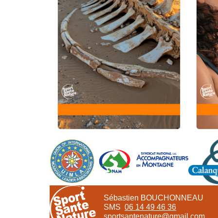
Sébastien BOUCHONNEAU
SMS
06 14 49 46 36
sportsantenature@gmail.com