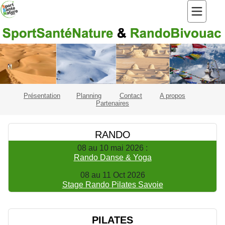
Présentation
Planning
Contact
A propos
Partenaires
RANDO
08 au 10 mai 2026 :
Rando Danse & Yoga
08 au 11 Oct 2026
Stage Rando Pilates Savoie
PILATES