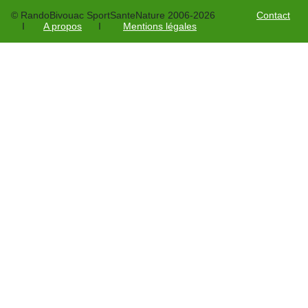
© RandoBivouac SportSanteNature 2006-2026
Contact
I
A propos
I
Mentions légales