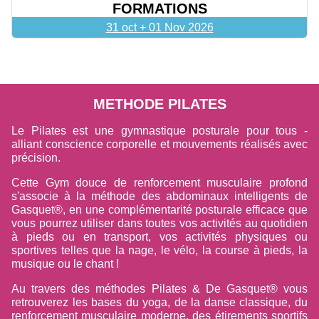
FORMATIONS
31 oct + 01 Nov 2026
METHODE PILATES
Le Pilates est une gymnastique posturale pour tous -
alliant conscience corporelle et mouvements réalisés avec
précision.
Cette Gym douce de renforcement musculaire profond
s'associe à la méthode des abdominaux intelligents de
Gasquet®, en une complémentarité posturale efficace que
vous pourrez utiliser dans toutes vos activités au quotidien
à pieds ou en transport, vos activités physiques ou
sportives telles que la nage, le vélo, la course à pieds, la
musique ou le chant !
Au travers des méthodes Pilates & De Gasquet® vous
retrouverez les bases du yoga, de la danse classique, du
renforcement musculaire moderne, des étirements sportifs