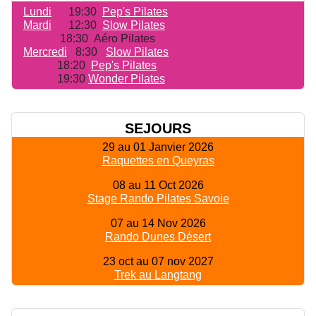
Lundi
19:30
Pep's Pilates
Mardi
12:30
Slow Pilates
18:30 Aéro Pilates
Mercredi
8:30
Slow Pilates
18:20
Pep's Pilates
19:30
Wonder Pilates
SEJOURS
29 au 01 Janvier 2026
Raquettes en Queyras
08 au 11 Oct 2026
Stage Rando Pilates Savoie
07 au 14 Nov 2026
Rando Dunes Désert
23 oct au 07 nov 2027
Trek au Langtang