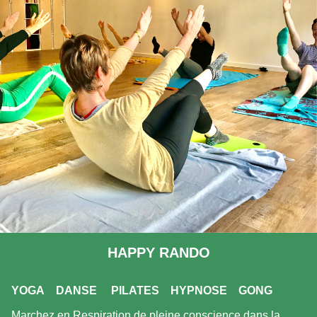
HAPPY RANDO
YOGA
DANSE
PILATES
HYPNOSE
GONG
Marchez en Respiration de pleine conscience dans la